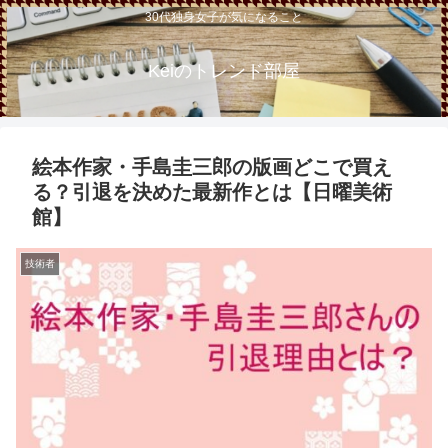
30代独身女子が気になること
Keiのトレンド部屋
絵本作家・手島圭三郎の版画どこで買え
る？引退を決めた最新作とは【日曜美術
館】
技術者