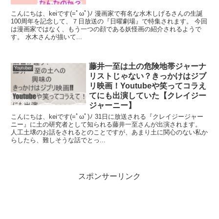
こんにちは、keiです(=ﾟωﾟ)ﾉ 漫画家で有名な水木しげるさんの生誕
100周年を記念して、７日放送の『日曜劇場』で特集されます。 今回
は漫画家ではなく、もう一つの顔である妖怪画の紹介されるようで
す。 水木さんが描いて...
藤井一至は土の危険地帯ジャーナ
Youtuber
リストじゃない？きっかけはジブ
リ映画！Youtubeや笑ってコラえ
てにも出演していた【クレイジー
ジャーニー】
こんにちは、keiです(=ﾟωﾟ)ﾉ 31日に放送される『クレイジージャー
ニー』に土の研究者として知られる藤井一至さんが出演されます。
人工土壌のお話をされるとのことですが、あまり土に関心のない私か
らしたら、難しそうな話でとっ...
スポンサーリンク