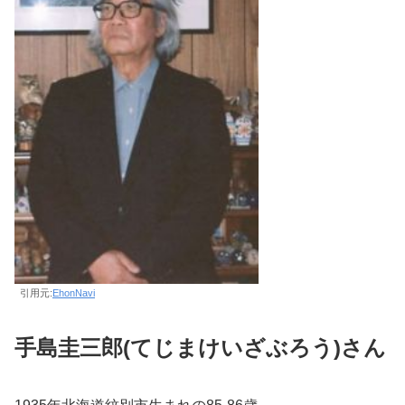
引用元:
EhonNavi
手島圭三郎(てじまけいざぶろう)さん