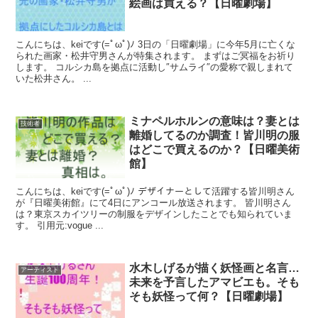
絵画は買える？【日曜劇場】
こんにちは、keiです(=ﾟωﾟ)ﾉ 3日の「日曜劇場」に今年5月に亡くな
られた画家・松井守男さんが特集されます。 まずはご冥福をお祈り
します。 コルシカ島を拠点に活動し″サムライ″の愛称で親しまれて
いた松井さん。 ...
ミナペルホルンの意味は？妻とは
技術者
離婚してるのか調査！皆川明の服
はどこで買えるのか？【日曜美術
館】
こんにちは、keiです(=ﾟωﾟ)ﾉ デザイナーとして活躍する皆川明さん
が『日曜美術館』にて4日にアンコール放送されます。 皆川明さん
は？東京スカイツリーの制服をデザインしたことでも知られていま
す。 引用元:vogue ...
水木しげるが描く妖怪画と名言…
アーティスト
未来を予言したアマビエも。そも
そも妖怪って何？【日曜劇場】