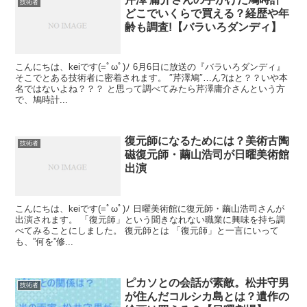
技術者
どこでいくらで買える？経歴や年
齢も調査!【バラいろダンディ】
こんにちは、keiです(=ﾟωﾟ)ﾉ 6月6日に放送の『バラいろダンディ』
そこでとある技術者に密着されます。 ″芹澤鳩″…ん?はと？？いや本
名ではないよね？？？ と思って調べてみたら芹澤庸介さんという方
で、鳩時計...
復元師になるためには？美術古陶
技術者
磁復元師・繭山浩司が日曜美術館
出演
こんにちは、keiです(=ﾟωﾟ)ﾉ 日曜美術館に復元師・繭山浩司さんが
出演されます。 「復元師」という聞きなれない職業に興味を持ち調
べてみることにしました。 復元師とは 「復元師」と一言にいって
も、”何を”修...
ピカソとの会話が素敵。松井守男
技術者
が住んだコルシカ島とは？遺作の