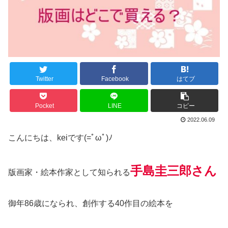
Twitter
Facebook
はてブ
Pocket
LINE
コピー
2022.06.09
こんにちは、keiです(=ﾟωﾟ)ﾉ
手島圭三郎さん
版画家・絵本作家として知られる
御年86歳になられ、創作する40作目の絵本を