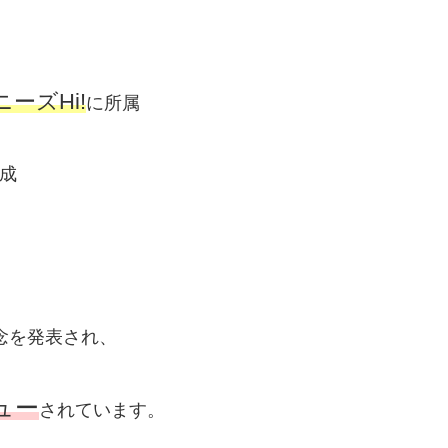
ニーズHi!
に所属
成
に専念を発表され、
ュー
されています。