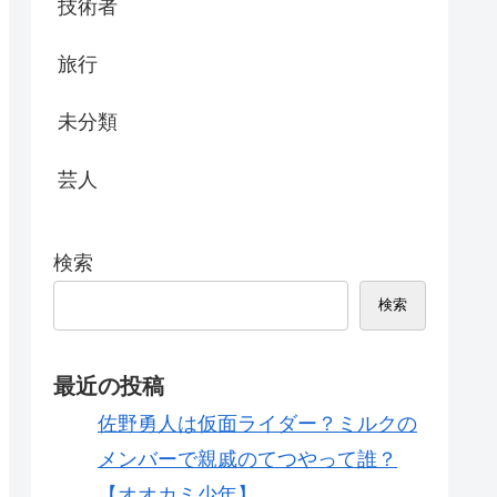
技術者
旅行
未分類
芸人
検索
検索
最近の投稿
佐野勇人は仮面ライダー？ミルクの
メンバーで親戚のてつやって誰？
【オオカミ少年】