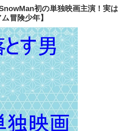
nowMan初の単独映画主演！実は
アム冒険少年】