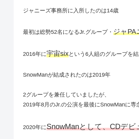
ジャニーズ事務所に入所したのは14歳
ジャPA
最初は総勢52名になるJr.グループ・
宇宙six
2016年に
という6人組のグループを結
SnowManが結成されたのは2019年
2グループを兼任していましたが、
2019年8月のJr.の公演を最後にSnowMan
SnowManとして、CDデビ
2020年に