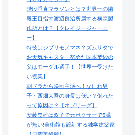
階段垂直マラソンとは？世界一の階
段王目指す渡辺良治所属する横森製
作所とは？【クレイジージャーニ
ー】
特技はジブリモノマネ？ズムサタで
お天気キャスター努めた国本梨紗の
父はモーグル選手！【世界一受けた
い授業】
朝ドラから映画主演へ！なにわ男
子・西畑大吾の身長は低い？倒れた
って原因は？【ネプリーグ】
安藤忠雄は双子で元ボクサーで5臓
が無い!美術館も設計する独学建築家
【日曜美術館】