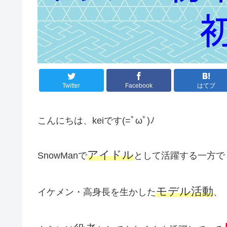
Twitter
Facebook
はてブ
こんにちは、keiです(=ﾟωﾟ)ﾉ
アイドル
SnowManで
として活躍する一方で
モデル活動
イケメン・高身長を生かした
、