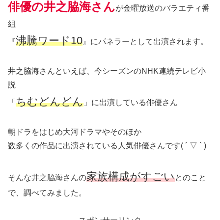
俳優の井之脇海さん
が金曜放送のバラエティ番
組
沸騰ワード10
『
』にパネラーとして出演されます。
井之脇海さんといえば、今シーズンのNHK連続テレビ小
説
ちむどんどん
「
」に出演している俳優さん
朝ドラをはじめ大河ドラマやそのほか
数多くの作品に出演されている人気俳優さんです( ´ ▽ ` )
家族構成がすごい
そんな井之脇海さんの
とのこと
で、調べてみました。