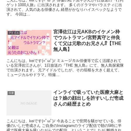
こんにちは、keiです(=ﾟωﾟ)ﾉ 俳優の松下洸平さんが7日放送の『行列
ゲット1000人旅』に出演されます。 多くのドラマやバラエティに出
演されて、人気のある俳優さん 経歴がかなりハイスペックなようで
す。 今回は...
宮澤佐江は元AKBのイケメン枠
アイドル
でウルトラマン!宮野真守と仲良
くて父は元歌のお兄さん⁉︎【THE
無人島】
こんにちは、keiです(=ﾟωﾟ)ﾉ ミュージカル俳優等で広く活躍されて
いる宮澤佐江さんが、1日放送の『THE 無人島』にて、無人島探索隊
で出演されます。 元アイドルでしたが、その垣根を大きく超えて、
ミュージカルやドラマ、特撮...
インライで吸っていた医療大麻と
俳優
は？娘の顔出しを許すいしだ壱成
さんの経歴まとめ
こんにちは、keiです(=ﾟωﾟ)ﾉ 今あることで世間を騒がせている、俳
優のいしだ壱成さん ご自身のInstagramのライブ配信で朝の5時に半
裸で医療大麻を吸いながらでの配信、ということでしたが 離婚され