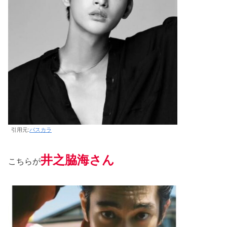
引用元:
パスカラ
井之脇海さん
こちらが