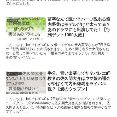
てから顔出しを...
苗字なんて読む？ハーフ説ある箭
Youtuber
内夢菜はモデルだけど太ってる？
あのドラマにも出演してた！【行
列ゲット1000人旅】
こんにちは、keiです(=ﾟωﾟ)ﾉ 女優・モデルの箭内夢菜さんが7日放送
の『行列1000人旅』に出演されます。 初めて聞く名前の女優さんだ
なーと思って調べていたら 『世界の果てまでイッテQ』の出川ガー
ルの″夢っぺ″だと...
半分、青い出演してた？バレエ経
アイドル
験者の佐久間大介はウマ娘の課金
がやばくて内田雄馬をライバル
視？【愛のウップン】
こんにちは、keiです(=ﾟωﾟ)ﾉ 7日放送の『愛のウップン』に人気ジャ
ニーズグループのSnowManから佐久間大介さんが出演されます。 佐
久間さんと言えば、特徴的なピンクの髪色に陽気な性格で賑やかな方
ですよね^ ^ ...