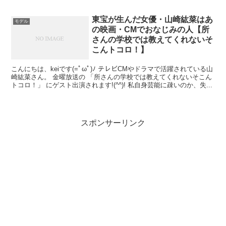
東宝が生んだ女優・山崎紘菜はあ
モデル
の映画・CMでおなじみの人【所
さんの学校では教えてくれないそ
こんトコロ！】
こんにちは、keiです(=ﾟωﾟ)ﾉ テレビCMやドラマで活躍されている山
崎紘菜さん。 金曜放送の 「所さんの学校では教えてくれないそこん
トコロ！」 にゲスト出演されます!(^^)! 私自身芸能に疎いのか、失...
スポンサーリンク