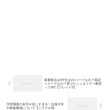
坂東龍汰はNY生まれ!ハーフなの？英語
ペラペラなの？受けたシュタイナー教育
って何⁉︎【プレバト‼︎】
浮所飛貴の名字が珍しすぎる！出身大学
や家族構成について【ミラクル9】