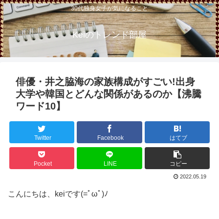
30代独身女子が気になること
Keiのトレンド部屋
俳優・井之脇海の家族構成がすごい!出身
大学や韓国とどんな関係があるのか【沸騰
ワード10】
Twitter
Facebook
はてブ
Pocket
LINE
コピー
2022.05.19
こんにちは、keiです(=ﾟωﾟ)ﾉ