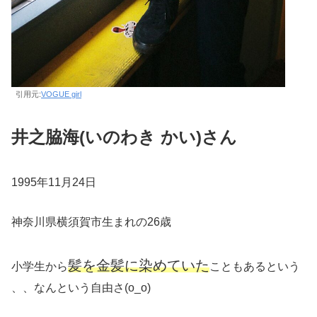
引用元:
VOGUE girl
井之脇海(いのわき かい)さん
1995年11月24日
神奈川県横須賀市生まれの26歳
髪を金髪に染めていた
小学生から
こともあるという
、、なんという自由さ(o_o)