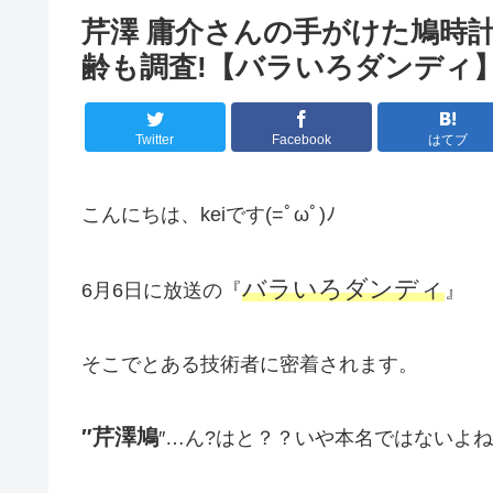
芹澤 庸介さんの手がけた鳩時
齢も調査!【バラいろダンディ
Twitter
Facebook
はてブ
こんにちは、keiです(=ﾟωﾟ)ﾉ
バラいろダンディ
6月6日に放送の『
』
そこでとある技術者に密着されます。
″芹澤鳩
″…ん?はと？？いや本名ではないよ