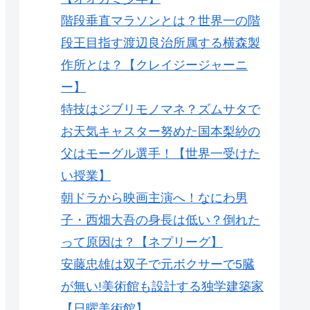
階段垂直マラソンとは？世界一の階
段王目指す渡辺良治所属する横森製
作所とは？【クレイジージャーニ
ー】
特技はジブリモノマネ？ズムサタで
お天気キャスター努めた国本梨紗の
父はモーグル選手！【世界一受けた
い授業】
朝ドラから映画主演へ！なにわ男
子・西畑大吾の身長は低い？倒れた
って原因は？【ネプリーグ】
安藤忠雄は双子で元ボクサーで5臓
が無い!美術館も設計する独学建築家
【日曜美術館】