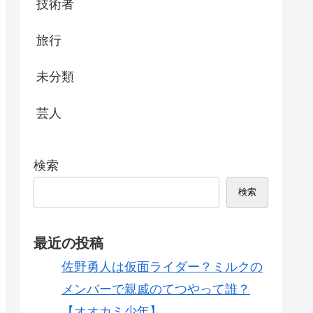
技術者
旅行
未分類
芸人
検索
検索
最近の投稿
佐野勇人は仮面ライダー？ミルクの
メンバーで親戚のてつやって誰？
【オオカミ少年】