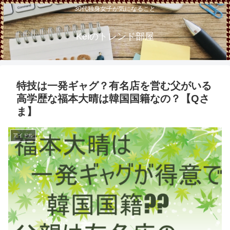
30代独身女子が気になること
Keiのトレンド部屋
特技は一発ギャグ？有名店を営む父がいる
高学歴な福本大晴は韓国国籍なの？【Qさ
ま】
アイドル