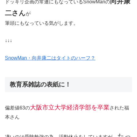
向井康
ドッキリ企画の常連にもなっているSnowManの
二さん
が
筆頭にもなっている気がします。
↓↓↓
SnowMan・向井康二はタイトのハーフ？
教育系雑誌の表紙に！
大阪市立大学経済学部を卒業
偏差値63の
された福
本さん
たっ
凄いのは受験勉強の為、活動休止をしていますが、