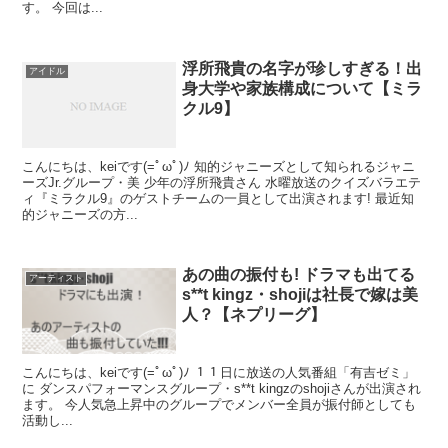
す。 今回は...
浮所飛貴の名字が珍しすぎる！出
アイドル
身大学や家族構成について【ミラ
クル9】
こんにちは、keiです(=ﾟωﾟ)ﾉ 知的ジャニーズとして知られるジャニ
ーズJr.グループ・美 少年の浮所飛貴さん 水曜放送のクイズバラエテ
ィ『ミラクル9』のゲストチームの一員として出演されます! 最近知
的ジャニーズの方...
あの曲の振付も! ドラマも出てる
アーティスト
s**t kingz・shojiは社長で嫁は美
人？【ネプリーグ】
こんにちは、keiです(=ﾟωﾟ)ﾉ １１日に放送の人気番組「有吉ゼミ」
に ダンスパフォーマンスグループ・s**t kingzのshojiさんが出演され
ます。 今人気急上昇中のグループでメンバー全員が振付師としても
活動し...