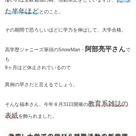
た半年ほど
とのこと。
その期間で恐ろしいほどに学力を伸ばして、大学合格。
阿部亮平さん
高学歴ジャニーズ筆頭のSnowMan・
で
も
9ヶ月ほど休止されているので
異例の早さだと言えるでしょう。
教育系雑誌の
そんな福本さん、今年８月31日開催の
表紙
を飾られました。