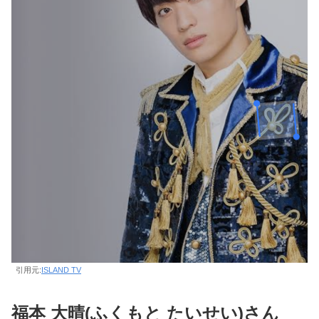
引用元:
ISLAND TV
福本 大晴(ふくもと たいせい)さん