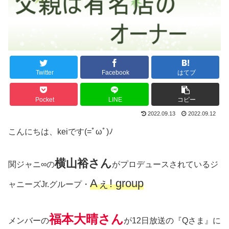
Twitter
Facebook
はてブ
Pocket
LINE
コピー
2022.09.13
2022.09.12
こんにちは、keiです(=ﾟωﾟ)ﾉ
横山裕さん
関ジャニ∞の
がプロデュースされているジ
Aぇ! group
ャニーズJr.グループ・
福本大晴さん
メンバーの
が12日放送の『Qさま』に