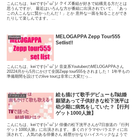
こんにちは、keiです(=ﾟωﾟ)ﾉ クイズ番組が好きで結構見る方だとは
思うんですが、 最近はいろんな方が番組に出演されていて、「あっ
この人こんなに賢かったんだ！」とか 意外な一面を知ることができ
たりして楽しんでます。 ...
MELOGAPPA Zepp Tour555
Youtuber
Setlist!!
こんにちは、keiです(=ﾟωﾟ)ﾉ 音楽系YoutuberのMELOGAPPAさん
20224月から5月にかけて全国Zepp tour555をされました！ 1年半もの
準備期間を設けてのlive tourは非常に大変だっ...
絵も描けて歌手デビューも⁉︎結婚
アーティスト
願望あって子供好きな松下洸平は
幼少期に病気をしていた？【行列
ゲット1000人旅】
こんにちは、keiです(=ﾟωﾟ)ﾉ 俳優の松下洸平さんが7日放送の『行列
ゲット1000人旅』に出演されます。 多くのドラマやバラエティに出
演されて、人気のある俳優さん 経歴がかなりハイスペックなようで