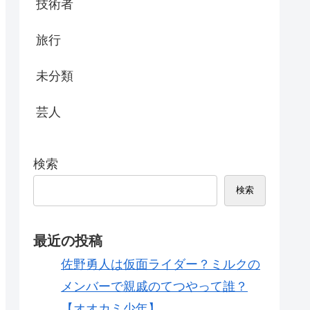
技術者
旅行
未分類
芸人
検索
検索
最近の投稿
佐野勇人は仮面ライダー？ミルクの
メンバーで親戚のてつやって誰？
【オオカミ少年】