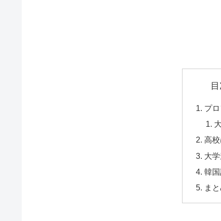
目
プロ
高校
大学
韓国
まと