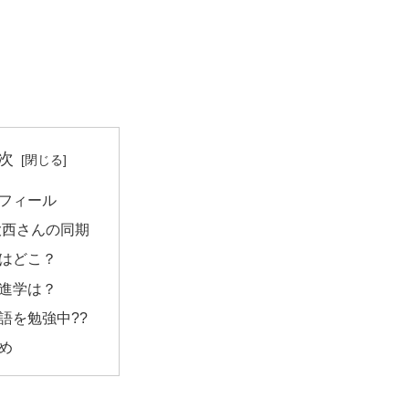
次
フィール
大西さんの同期
はどこ？
進学は？
語を勉強中??
め