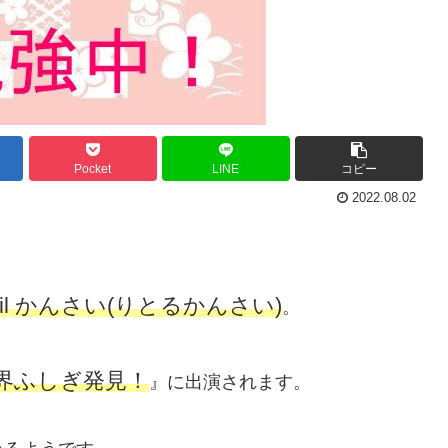
Pocket
LINE
コピー
2022.08.02
Lil かんさい(りとるかんさい)
。
界ふしぎ発見！
』に出演されます。