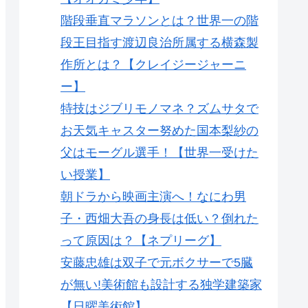
階段垂直マラソンとは？世界一の階
段王目指す渡辺良治所属する横森製
作所とは？【クレイジージャーニ
ー】
特技はジブリモノマネ？ズムサタで
お天気キャスター努めた国本梨紗の
父はモーグル選手！【世界一受けた
い授業】
朝ドラから映画主演へ！なにわ男
子・西畑大吾の身長は低い？倒れた
って原因は？【ネプリーグ】
安藤忠雄は双子で元ボクサーで5臓
が無い!美術館も設計する独学建築家
【日曜美術館】