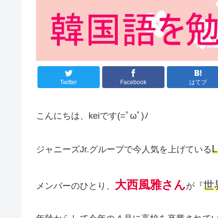
Twitter
Facebook
はてブ
こんにちは、keiです(=ﾟωﾟ)ﾉ
ジャニーズJr.グループで今人気を上げている
大西風雅さん
世
メンバーのひとり、
が『