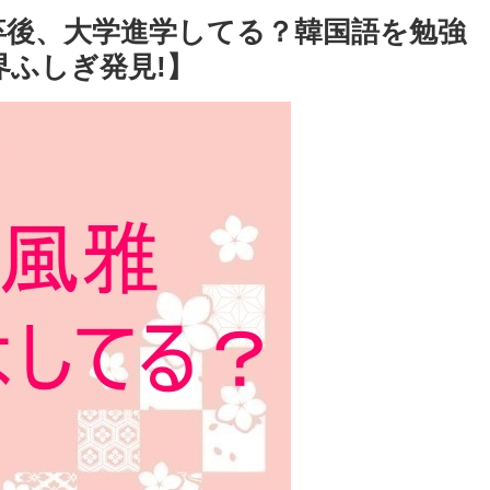
校卒後、大学進学してる？韓国語を勉強
界ふしぎ発見!】