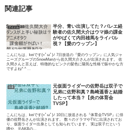
関連記事
半分、青い出演してた？バレエ経
アイドル
験者の佐久間大介はウマ娘の課金
がやばくて内田雄馬をライバル
視？【愛のウップン】
こんにちは、keiです(=ﾟωﾟ)ﾉ 7日放送の『愛のウップン』に人気ジャ
ニーズグループのSnowManから佐久間大介さんが出演されます。 佐
久間さんと言えば、特徴的なピンクの髪色に陽気な性格で賑やかな方
ですよね^ ^ ...
元仮面ライダーの佐野岳は双子で
俳優
兄弟に佐野和真？島崎遥香と結婚
したって本当？【炎の体育会
TVSP】
こんにちは、keiです(=ﾟωﾟ)ﾉ 10日に放送される『体育会TVSP』に俳
優の佐野岳さんが出演されます。 数々のドラマやTVに出演されてお
り、仮面ライダー出身としても知られています。 実は双子だという
噂や、元AKBの...