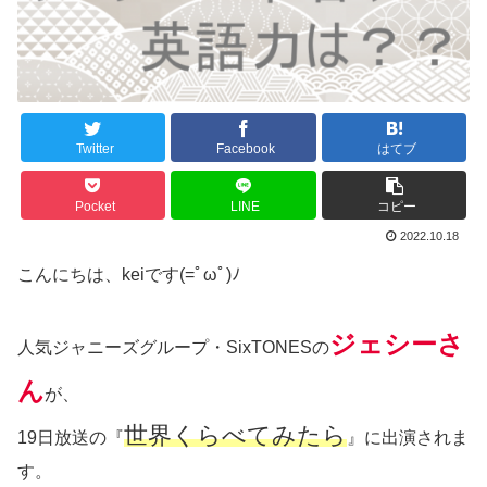
Twitter
Facebook
はてブ
Pocket
LINE
コピー
2022.10.18
こんにちは、keiです(=ﾟωﾟ)ﾉ
ジェシーさ
人気ジャニーズグループ・SixTONESの
ん
が、
世界くらべてみたら
19日放送の『
』に出演されま
す。