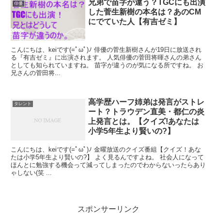
兄弟で苗字が違う？TGCにも出演
俳優
した菅生新樹の本名は？あのCM
にでていた人【有吉ゼミ】
こんにちは、keiです(=ﾟωﾟ)ﾉ 俳優の菅生新樹さんが19日に放送され
る『有吉ゼミ』に出演されます。 人気俳優の菅田将暉さんの弟さん
としても知られていますね。 苗字が違うのが気になる所ですね。 お
兄さんの菅田将...
高学歴ハーフ姉弟は発言がストレ
タレント
ート？トラウデン直美・都仁の炎
上発言とは。【クイズ!あなたは
小学5年生より賢いの?】
こんにちは、keiです(=ﾟωﾟ)ﾉ 金曜放送のクイズ番組【クイズ！あな
たは小学5年生より賢いの?】 よく見るんですよね。 社会人になって
ほんとに勉強する機会って減ってしまったのでわからないったらあり
ゃしない(笑 ...
スポンサーリンク