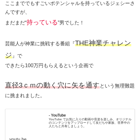
ここまででもすごいポテンシャルを持っているジェシーさ
んですが、
持っている
まだまだ“
”男でした！
THE神業チャレン
芸能人が神業に挑戦する番組『
ジ
』で
できたら100万円もらえるという企画で
直径3ｃｍの動く穴に矢を通す
という無理難題
に挑まれました。
- YouTube
YouTube でお気に入りの動画や音楽を楽しみ、オリジナル
のコンテンツをアップロードして友だちや家族、世界中の
人たちと共有しましょう。
youtu.be