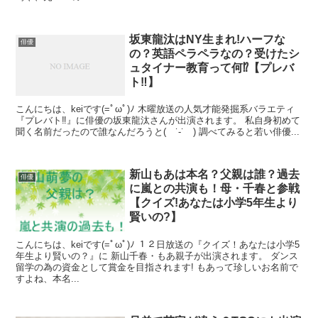
坂東龍汰はNY生まれ!ハーフな
俳優
の？英語ペラペラなの？受けたシ
ュタイナー教育って何⁉︎【プレバ
ト‼︎】
こんにちは、keiです(=ﾟωﾟ)ﾉ 木曜放送の人気才能発掘系バラエティ
『プレバト‼︎』に俳優の坂東龍汰さんが出演されます。 私自身初めて
聞く名前だったので誰なんだろうと( ˙-˙ ) 調べてみると若い俳優...
新山もあは本名？父親は誰？過去
俳優
に嵐との共演も！母・千春と参戦
【クイズ!あなたは小学5年生より
賢いの?】
こんにちは、keiです(=ﾟωﾟ)ﾉ １２日放送の『クイズ！あなたは小学5
年生より賢いの？』に 新山千春・もあ親子が出演されます。 ダンス
留学の為の資金として賞金を目指されます! もあって珍しいお名前で
すよね、本名...