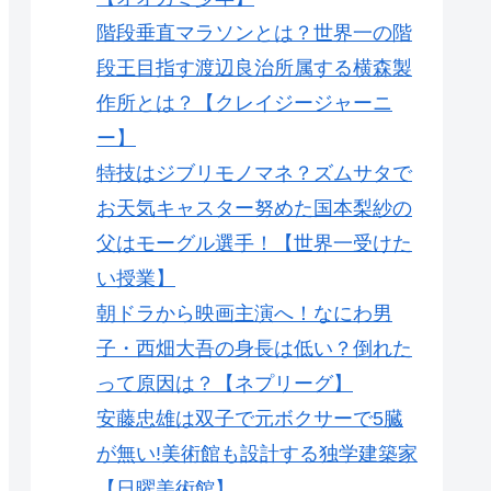
階段垂直マラソンとは？世界一の階
段王目指す渡辺良治所属する横森製
作所とは？【クレイジージャーニ
ー】
特技はジブリモノマネ？ズムサタで
お天気キャスター努めた国本梨紗の
父はモーグル選手！【世界一受けた
い授業】
朝ドラから映画主演へ！なにわ男
子・西畑大吾の身長は低い？倒れた
って原因は？【ネプリーグ】
安藤忠雄は双子で元ボクサーで5臓
が無い!美術館も設計する独学建築家
【日曜美術館】