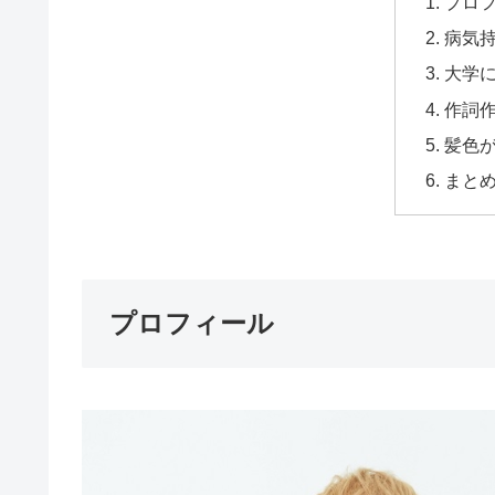
プロ
病気
大学
作詞
髪色
まと
プロフィール