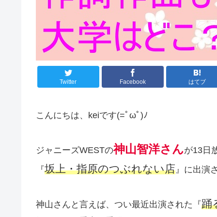
Twitter
Facebook
はてブ
こんにちは、keiです(=ﾟωﾟ)ﾉ
神山智洋さん
ジャニーズWESTの
が13日
坂上・指原のつぶれない店
『
』に出演
踊
神山さんと言えば、つい最近出演された『