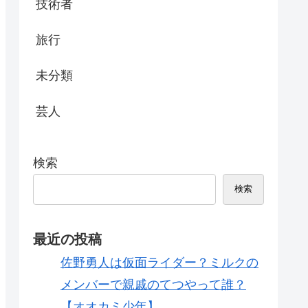
技術者
旅行
未分類
芸人
検索
検索
最近の投稿
佐野勇人は仮面ライダー？ミルクの
メンバーで親戚のてつやって誰？
【オオカミ少年】