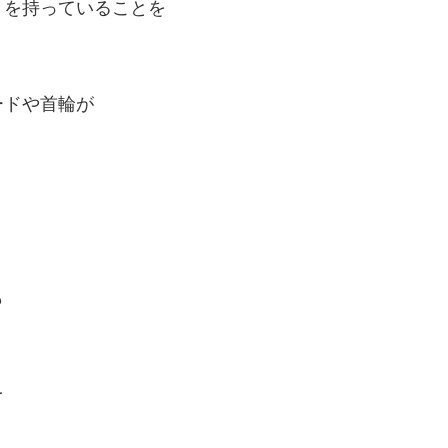
りを持っていることを
ードや首輪が
、
も
を