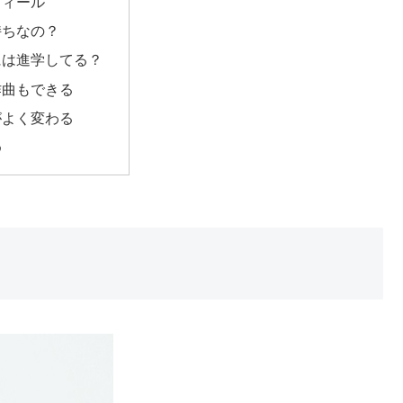
フィール
持ちなの？
には進学してる？
作曲もできる
がよく変わる
め