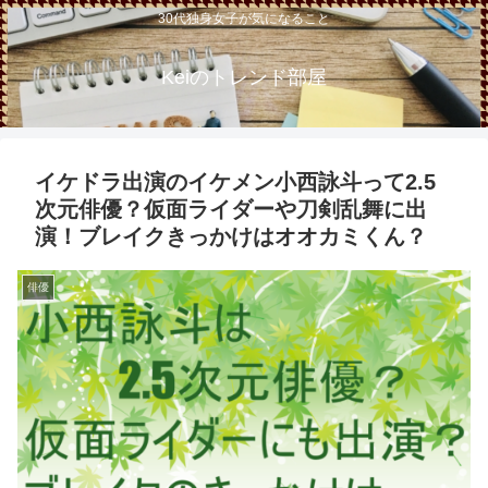
30代独身女子が気になること
Keiのトレンド部屋
イケドラ出演のイケメン小西詠斗って2.5
次元俳優？仮面ライダーや刀剣乱舞に出
演！ブレイクきっかけはオオカミくん？
俳優