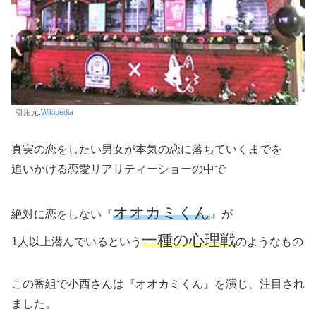
引用元:
Wikipedia
真実の恋をしたい男女が本気の恋に落ちていくまでを
追いかける恋愛リアリティーショーの中で
オオカミくん
絶対に恋をしない『
』が
一種の心理戦
1人以上潜んでいるという
のようなもの
この番組で小西さんは『オオカミくん』を演じ、注目され
ました。