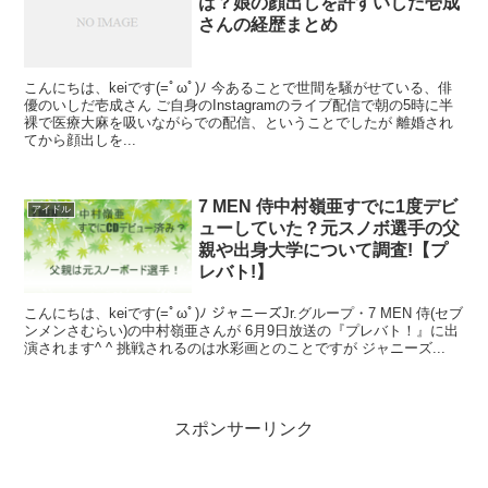
は？娘の顔出しを許すいしだ壱成
さんの経歴まとめ
こんにちは、keiです(=ﾟωﾟ)ﾉ 今あることで世間を騒がせている、俳
優のいしだ壱成さん ご自身のInstagramのライブ配信で朝の5時に半
裸で医療大麻を吸いながらでの配信、ということでしたが 離婚され
てから顔出しを...
7 MEN 侍中村嶺亜すでに1度デビ
アイドル
ューしていた？元スノボ選手の父
親や出身大学について調査!【プ
レバト!】
こんにちは、keiです(=ﾟωﾟ)ﾉ ジャニーズJr.グループ・7 MEN 侍(セブ
ンメンさむらい)の中村嶺亜さんが 6月9日放送の『プレバト！』に出
演されます^ ^ 挑戦されるのは水彩画とのことですが ジャニーズ...
スポンサーリンク