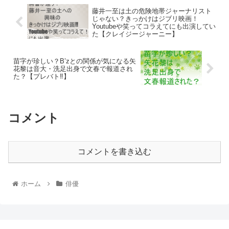
藤井一至は土の危険地帯ジャーナリスト
じゃない？きっかけはジブリ映画！
Youtubeや笑ってコラえてにも出演してい
た【クレイジージャーニー】
苗字が珍しい？B’zとの関係が気になる矢
花黎は音大・洗足出身で文春で報道され
た？【プレバト‼︎】
コメント
コメントを書き込む
ホーム
俳優