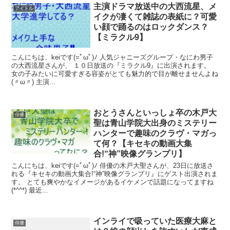
主演ドラマ放送中の大西流星、メ
アイドル
イクが凄くて雑誌の表紙に？可愛
い顔で踊るのはロックダンス？
【ミラクル9】
こんにちは、keiです(=ﾟωﾟ)ﾉ 人気ジャニーズグループ・なにわ男子
の大西流星さんが、 １０日放送の『ミラクル9』に出演されます。
女の子みたいに可愛すぎる容姿がとても魅力的で目が離せませんよね
(〃ω〃) 主演...
おとうさんといっしょ卒の木戸大
俳優
聖は青山学院大出身のミステリー
ハンターで趣味のクラヴ・マガっ
て何？【キセキの動画大集
合!“神”映像グランプリ】
こんにちは、keiです(=ﾟωﾟ)ﾉ 俳優の木戸大聖さんが、23日に放送さ
れる『キセキの動画大集合!“神”映像グランプリ』にゲスト出演されま
す。 とても爽やかなイメージがあるイケメンで話題になってますね
(*^^*) 最近...
インライで吸っていた医療大麻と
俳優