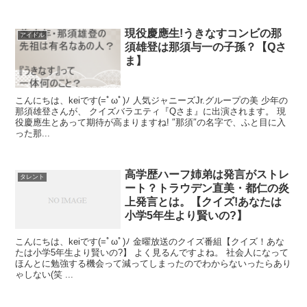
現役慶應生!うきなすコンビの那
アイドル
須雄登は那須与一の子孫？【Qさ
ま】
こんにちは、keiです(=ﾟωﾟ)ﾉ 人気ジャニーズJr.グループの美 少年の
那須雄登さんが、 クイズバラエティ『Qさま』に出演されます。 現
役慶應生とあって期待が高まりますね! ″那須″の名字で、ふと目に入
った那...
高学歴ハーフ姉弟は発言がストレ
タレント
ート？トラウデン直美・都仁の炎
上発言とは。【クイズ!あなたは
小学5年生より賢いの?】
こんにちは、keiです(=ﾟωﾟ)ﾉ 金曜放送のクイズ番組【クイズ！あな
たは小学5年生より賢いの?】 よく見るんですよね。 社会人になって
ほんとに勉強する機会って減ってしまったのでわからないったらあり
ゃしない(笑 ...